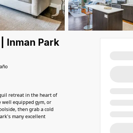
 | Inman Park
baño
il retreat in the heart of
e well equipped gym, or
olside, then grab a cold
ark's many excellent