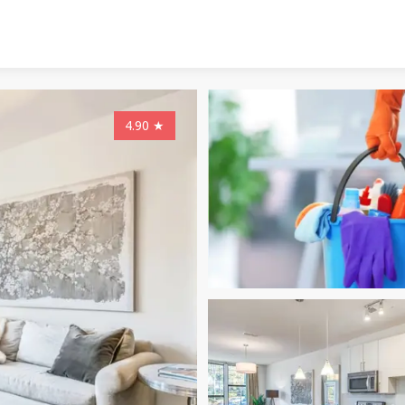
4.90
★