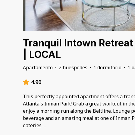
Tranquil Intown Retreat
| LOCAL
Apartamento
·
2 huéspedes
·
1 dormitorio
·
1 
4.90
This perfectly appointed apartment offers a tranqu
Atlanta's Inman Park! Grab a great workout in th
enjoy a morning run along the Beltline. Lounge po
beverage and an amazing meal at one of Inman P
eateries.
...