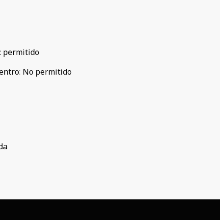
:
permitido
entro
:
No permitido
da