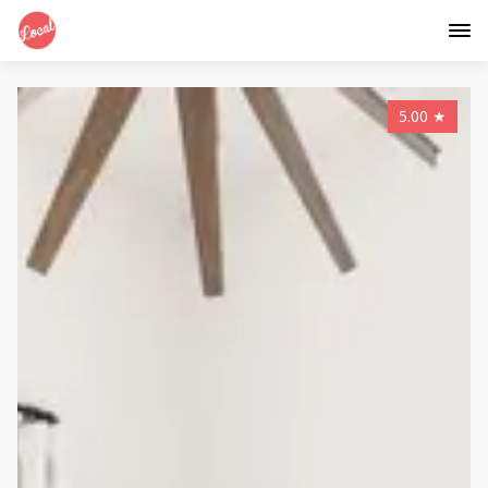
5.00
★