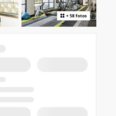
+
58 fotos