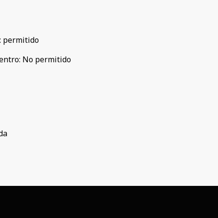
:
permitido
entro
:
No permitido
da