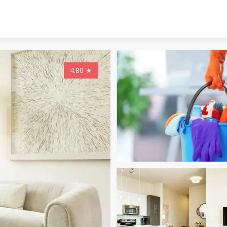
4.80
★