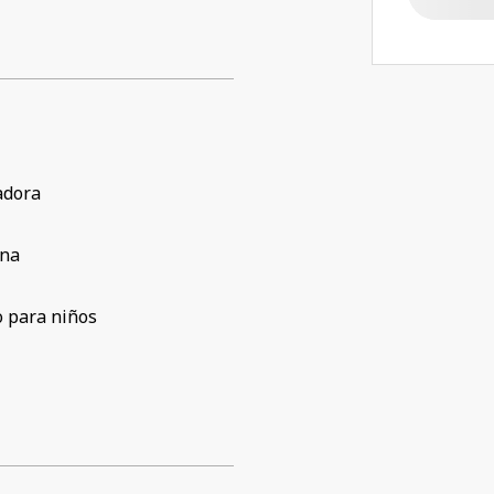
adora
ina
 para niños