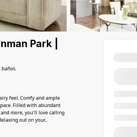
Inman Park |
2 baños
airy feel. Comfy and ample
space. Filled with abundant
 and more, you'll love calling
elaxing out on your
...